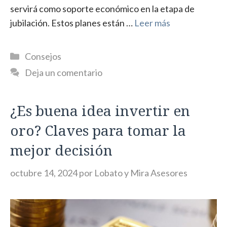
servirá como soporte económico en la etapa de
jubilación. Estos planes están …
Leer más
Categorías
Consejos
Deja un comentario
¿Es buena idea invertir en
oro? Claves para tomar la
mejor decisión
octubre 14, 2024
por
Lobato y Mira Asesores